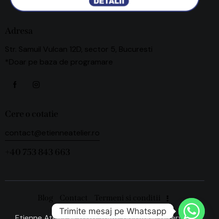
Adresa
Str. Samuil Vulcan 12D, sector 5, Bucuresti
*Doar pe baza de programare
Cere o cotatie
contact@etienneatelier.ro
+40 753 843 663
Blog
Contact
Termeni si conditii
Trimite mesaj pe Whatsapp
Etienne Atelier © 2026. Toate drepturile rezervate