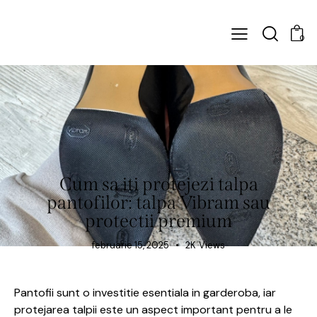
0
Cum sa iti protejezi talpa
pantofilor: talpa Vibram sau
protectii premium
februarie 15, 2025
2K
Views
Pantofii sunt o investitie esentiala in garderoba, iar
protejarea talpii este un aspect important pentru a le